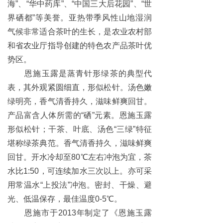
海”、“华中药库”、“中国三大后花园”、“世
界硒都”等美誉。亚热带季风性山地湿润
气候非常适合茶叶的生长，是农业农村部
和省农业厅指导创建的特色农产品茶叶优
势区。
恩施玉露是蒸青针形绿茶的典型代
表，其外观紧圆细直，形似松针。汤色嫩
绿明亮，香气清香持久，滋味鲜爽回甘。
产品富含人体所需的“硒”元素。恩施玉露
形似松针；干茶、叶底、汤色“三绿”特征
堪称绿茶典范。香气清香持久，滋味鲜爽
回甘。开水冷却至80℃左右冲泡为宜，茶
水比1:50，可连续加水三次以上。亦可采
用常温水“上投法”冲泡。密封、干燥、避
光、低温保存，最佳温度0-5℃。
恩施市于2013年制定了《恩施玉露