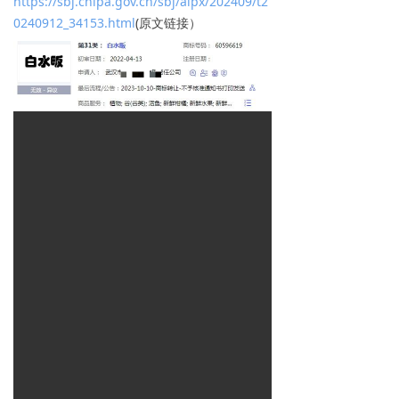
https://sbj.cnipa.gov.cn/sbj/alpx/202409/t2
0240912_34153.html
(原文链接）